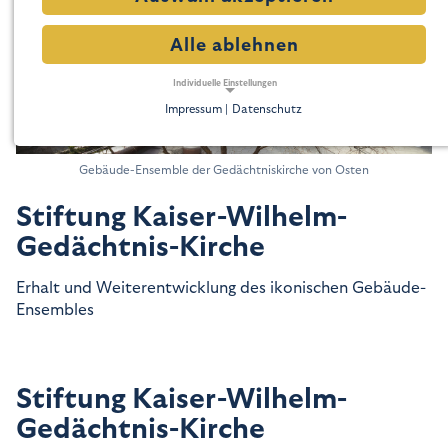
Alle ablehnen
Individuelle Einstellungen
Impressum |
Datenschutz
NOTWENDIGE COOKIES
Notwendige Cookies ermöglichen grundlegende
Funktionen und sind für die einwandfreie Funktion der
Mila Hacke
Gebäude-Ensemble der Gedächtniskirche von Osten
Website erforderlich.
Stiftung Kaiser-Wilhelm-
Notwendige Cookies
Gedächtnis-Kirche
Name:
cookie_consent
Erhalt und Weiterentwicklung des ikonischen Gebäude-
Zweck:
Dieser Cookie speichert die ausgewählten Einverständnis-Optionen des Benutzers
Ensembles
Cookie Laufzeit:
1 Jahr
Stiftung Kaiser-Wilhelm-
TRACKING
Tracking Cookies erfassen Informationen anonym.
Gedächtnis-Kirche
Diese Informationen helfen uns zu verstehen, wie