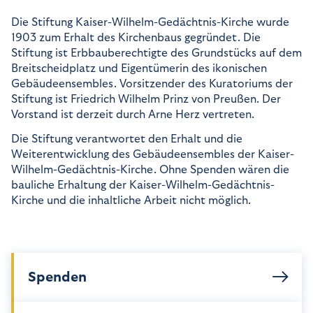
unsere Besucher unsere Website nutzen.
Die Stiftung Kaiser-Wilhelm-Gedächtnis-Kirche wurde
Google Analytics
1903 zum Erhalt des Kirchenbaus gegründet. Die
Stiftung ist Erbbauberechtigte des Grundstücks auf dem
Name:
_ga, _gid, _gat_gtag_
Breitscheidplatz und Eigentümerin des ikonischen
Anbieter:
Gebäudeensembles. Vorsitzender des Kuratoriums der
Google
Stiftung ist Friedrich Wilhelm Prinz von Preußen. Der
Zweck:
Vorstand ist derzeit durch Arne Herz vertreten.
Statistik der Seitenaufrufe
Cookie Laufzeit:
Die Stiftung verantwortet den Erhalt und die
2 Jahre
Weiterentwicklung des Gebäudeensembles der Kaiser-
Wilhelm-Gedächtnis-Kirche. Ohne Spenden wären die
bauliche Erhaltung der Kaiser-Wilhelm-Gedächtnis-
Kirche und die inhaltliche Arbeit nicht möglich.
Spenden