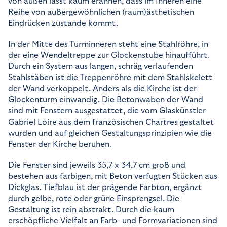
von außen lässt kaum erahnen, dass im Inneren eine
unsere Besucher unsere Website nutzen.
Reihe von außergewöhnlichen (raum)ästhetischen
Eindrücken zustande kommt.
Google Analytics
Name:
In der Mitte des Turminneren steht eine Stahlröhre, in
_ga, _gid, _gat_gtag_
der eine Wendeltreppe zur Glockenstube hinaufführt.
Anbieter:
Google
Durch ein System aus langen, schräg verlaufenden
Stahlstäben ist die Treppenröhre mit dem Stahlskelett
Zweck:
Statistik der Seitenaufrufe
der Wand verkoppelt. Anders als die Kirche ist der
Cookie Laufzeit:
Glockenturm einwandig. Die Betonwaben der Wand
2 Jahre
sind mit Fenstern ausgestattet, die vom Glaskünstler
Gabriel Loire aus dem französischen Chartres gestaltet
wurden und auf gleichen Gestaltungsprinzipien wie die
Fenster der Kirche beruhen.
Die Fenster sind jeweils 35,7 x 34,7 cm groß und
bestehen aus farbigen, mit Beton verfugten Stücken aus
Dickglas. Tiefblau ist der prägende Farbton, ergänzt
durch gelbe, rote oder grüne Einsprengsel. Die
Gestaltung ist rein abstrakt. Durch die kaum
erschöpfliche Vielfalt an Farb- und Formvariationen sind