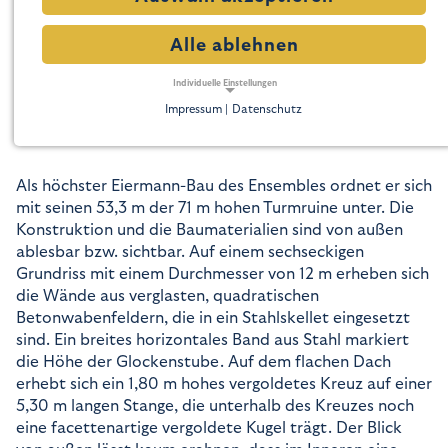
Der Glockenturm | 1961
Alle ablehnen
Der im südöstlichen Bereich des Gebäudeensembles
gelegene, von Egon Eiermann entworfene Glockenturm
Individuelle Einstellungen
wurde wie die Kirche zwischen 1959 und 1961 erbaut.
Impressum |
Datenschutz
NOTWENDIGE COOKIES
Notwendige Cookies ermöglichen grundlegende
Funktionen und sind für die einwandfreie Funktion der
Website erforderlich.
Als höchster Eiermann-Bau des Ensembles ordnet er sich
mit seinen 53,3 m der 71 m hohen Turmruine unter. Die
Notwendige Cookies
Konstruktion und die Baumaterialien sind von außen
ablesbar bzw. sichtbar. Auf einem sechseckigen
Name:
cookie_consent
Grundriss mit einem Durchmesser von 12 m erheben sich
Zweck:
die Wände aus verglasten, quadratischen
Dieser Cookie speichert die ausgewählten Einverständnis-Optionen des Benutzers
Betonwabenfeldern, die in ein Stahlskellet eingesetzt
Cookie Laufzeit:
sind. Ein breites horizontales Band aus Stahl markiert
1 Jahr
die Höhe der Glockenstube. Auf dem flachen Dach
erhebt sich ein 1,80 m hohes vergoldetes Kreuz auf einer
TRACKING
5,30 m langen Stange, die unterhalb des Kreuzes noch
Tracking Cookies erfassen Informationen anonym.
eine facettenartige vergoldete Kugel trägt. Der Blick
Diese Informationen helfen uns zu verstehen, wie