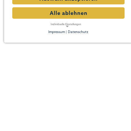
Alle ablehnen
Individuelle Einstellungen
Impressum |
Datenschutz
NOTWENDIGE COOKIES
Notwendige Cookies ermöglichen grundlegende
Funktionen und sind für die einwandfreie Funktion der
Website erforderlich.
Notwendige Cookies
Name:
cookie_consent
Zweck:
Dieser Cookie speichert die ausgewählten Einverständnis-Optionen des Benutzers
Cookie Laufzeit:
1 Jahr
TRACKING
Tracking Cookies erfassen Informationen anonym.
Diese Informationen helfen uns zu verstehen, wie