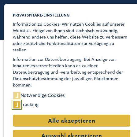
PRIVATSPHÄRE-EINSTELLUNG
Information zu Cookies: Wir nutzen Cookies auf unserer
Website. Einige von ihnen sind technisch notwendig,
während andere uns helfen, diese Website zu verbessern
oder zusätzliche Funktionalitäten zur Verfügung zu
stellen.
Kaiser-Wilhelm-Gedächtnis-Kirche
Wir begleiten Sie
Information zur Datenübertragung: Bei Anzeige von
Inhalten externer Medien kann es zu einer
Über
Datenübertragung und -verarbeitung entsprechend der
Gerne können Sie sich bei Anfragen zu Taufen,
Datenschutzbestimmung der jeweiligen Plattformen
Trauungen und Beerdigungen mit unserem
Glaube
kommen.
Gemeindebüro
in Verbindung setzen.
Notwendige Cookies
Programm
Tracking
Besuch
Alle akzeptieren
Geschichte
Auswahl akzeptieren