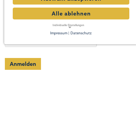
Alle ablehnen
Individuelle Einstellungen
Impressum |
Datenschutz
NOTWENDIGE COOKIES
Notwendige Cookies ermöglichen grundlegende
Funktionen und sind für die einwandfreie Funktion der
Website erforderlich.
Anmelden
Notwendige Cookies
Name:
cookie_consent
Zweck:
Dieser Cookie speichert die ausgewählten Einverständnis-Optionen des Benutzers
Cookie Laufzeit:
1 Jahr
TRACKING
Tracking Cookies erfassen Informationen anonym.
Diese Informationen helfen uns zu verstehen, wie