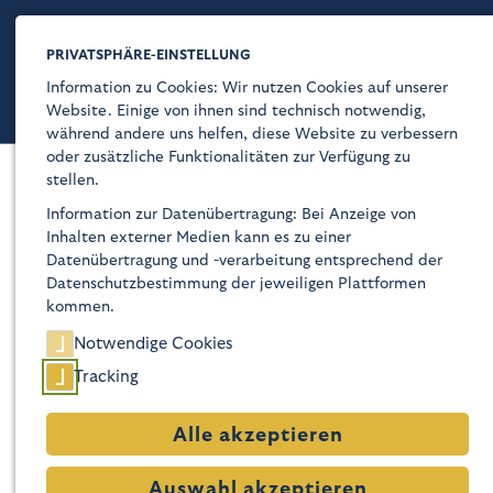
PRIVATSPHÄRE-EINSTELLUNG
Information zu Cookies: Wir nutzen Cookies auf unserer
Website. Einige von ihnen sind technisch notwendig,
während andere uns helfen, diese Website zu verbessern
oder zusätzliche Funktionalitäten zur Verfügung zu
stellen.
Kaiser-Wilhelm-Gedächtnis-Kirche
Newsletter Stiftung
Information zur Datenübertragung: Bei Anzeige von
Inhalten externer Medien kann es zu einer
Über
Datenübertragung und -verarbeitung entsprechend der
Gerne informieren wir Sie über unsere Arbeit. Der
Datenschutzbestimmung der jeweiligen Plattformen
Newsletter der Stiftung Kaiser-Wilhelm-
Glaube
kommen.
Gedächtniskirche mit den neuesten Informationen zu
den (Bau-)projekten rund um den Breitscheidplatz geht
Notwendige Cookies
Programm
Ihnen regelmäßig zu.
Tracking
Besuch
Alle akzeptieren
Geschichte
E-Mail*
Auswahl akzeptieren