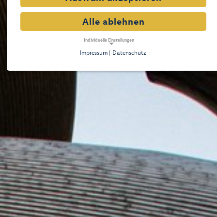
Alle ablehnen
Individuelle Einstellungen
Impressum |
Datenschutz
NOTWENDIGE COOKIES
Notwendige Cookies ermöglichen grundlegende
Funktionen und sind für die einwandfreie Funktion der
Website erforderlich.
Notwendige Cookies
Name:
cookie_consent
Zweck:
Dieser Cookie speichert die ausgewählten Einverständnis-Optionen des Benutzers
Cookie Laufzeit:
1 Jahr
TRACKING
Tracking Cookies erfassen Informationen anonym.
Diese Informationen helfen uns zu verstehen, wie