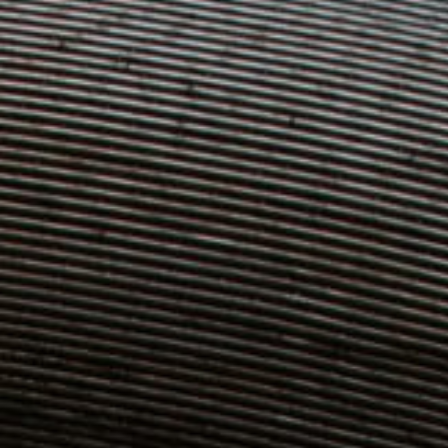
unsere Besucher unsere Website nutzen.
Google Analytics
Name:
_ga, _gid, _gat_gtag_
Anbieter:
Google
Zweck:
Statistik der Seitenaufrufe
Cookie Laufzeit:
2 Jahre