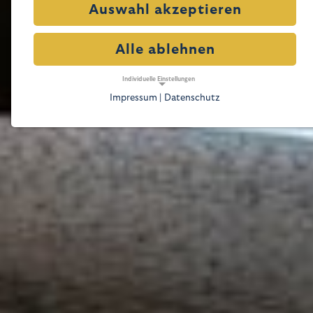
Auswahl akzeptieren
Alle ablehnen
Individuelle Einstellungen
Impressum |
Datenschutz
NOTWENDIGE COOKIES
Notwendige Cookies ermöglichen grundlegende
Funktionen und sind für die einwandfreie
Funktion der Website erforderlich.
Notwendige Cookies
Name:
cookie_consent
Zweck:
Dieser Cookie speichert die ausgewählten
Einverständnis-Optionen des Benutzers
Cookie Laufzeit:
1 Jahr
TRACKING
Tracking Cookies erfassen Informationen