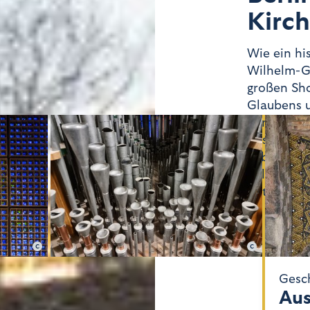
Kirc
Wie ein his
Wilhelm-Ge
großen Sho
Glaubens u
Versöhnung
Ensemble d
Leben in d
pulsierend
Ort der St
n Rost
Johannes Hoffmann
Musik
Gesc
Konzerte
Aus