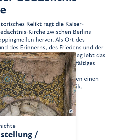
he
torisches Relikt ragt die Kaiser-
dächtnis-Kirche zwischen Berlins
ppingmeilen hervor. Als Ort des
nd des Erinnerns, des Friedens und der
, als Mahnmal gegen den Krieg lebt das
er Gedächtniskirche ein vielfältiges
er Gegenwart. Inmitten der
en Stadt findet man im Inneren einen
ille, der Andacht und der Musik.
Gerald Zabel
hichte
stellung /