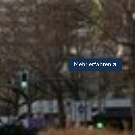
Andachten
Jede und jeder ist
willkommen: zum
Innehalten, zum Hören
Beten und Singen, zum
Sprechen und gemeins
Handeln.
Mehr erfahren
Aktuelle Highli