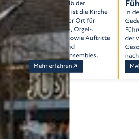
Fü
Auch außerhalb der
Gottesdienste ist die Kirche
In de
ein einzigartiger Ort für
Gede
Musik: Klavier-, Orgel-,
,
Führ
Jazzkonzerte sowie Auftritte
der 
von Chören und
amen
Gesc
Instrumentalensembles.
nach
Mehr erfahren
Meh
ghts