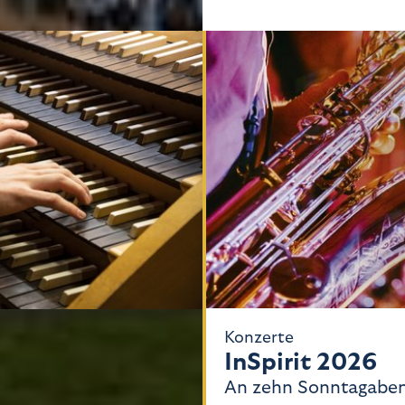
Konzerte
InSpirit 2026
 Orgelsommer
An zehn Sonntagabe
n Anfang Juli bis