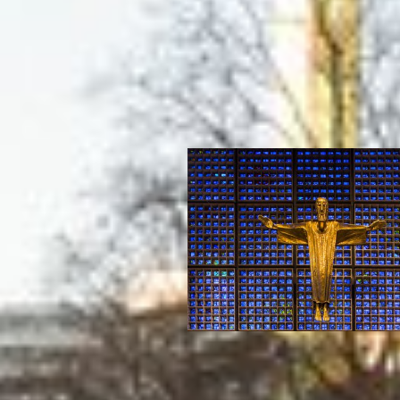
Programm
Sebastia
Glaube
Gottesdienste /