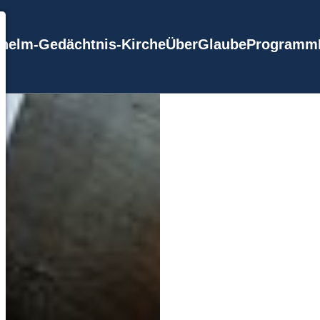
lhelm-Gedächtnis-Kirche
Über
Glaube
Programm