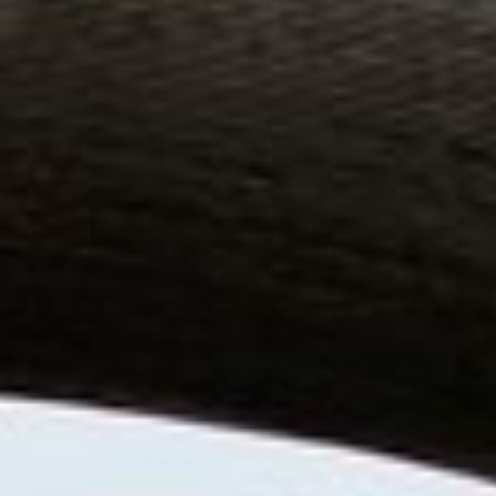
anonym. Diese Informationen helfen uns zu
verstehen, wie unsere Besucher unsere Website
nutzen.
Google Analytics
Name:
_ga, _gid, _gat_gtag_
Anbieter:
Google
Zweck:
Statistik der Seitenaufrufe
Cookie Laufzeit:
2 Jahre