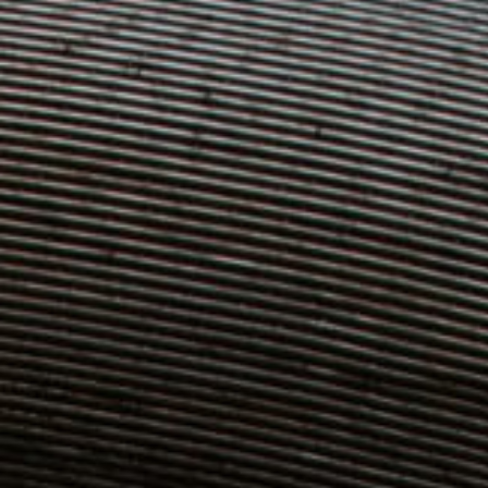
unsere Besucher unsere Website nutzen.
Google Analytics
Name:
_ga, _gid, _gat_gtag_
Anbieter:
Google
Zweck:
Statistik der Seitenaufrufe
Cookie Laufzeit:
2 Jahre