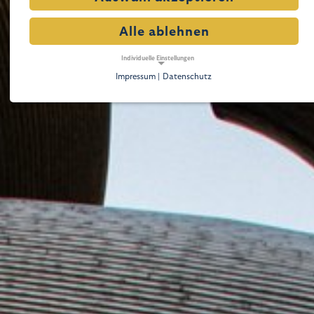
Alle ablehnen
Individuelle Einstellungen
Impressum |
Datenschutz
NOTWENDIGE COOKIES
Notwendige Cookies ermöglichen grundlegende
Funktionen und sind für die einwandfreie Funktion der
Website erforderlich.
Notwendige Cookies
Name:
cookie_consent
Zweck:
Dieser Cookie speichert die ausgewählten Einverständnis-Optionen des Benutzers
Cookie Laufzeit:
1 Jahr
TRACKING
Tracking Cookies erfassen Informationen anonym.
Diese Informationen helfen uns zu verstehen, wie