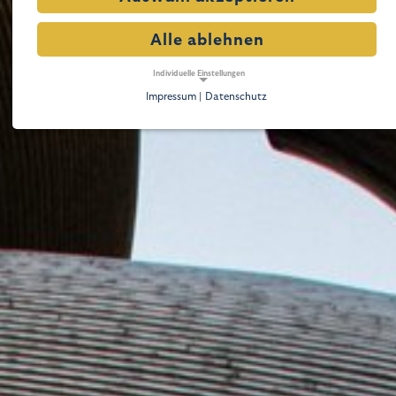
Alle ablehnen
Individuelle Einstellungen
Impressum |
Datenschutz
NOTWENDIGE COOKIES
Notwendige Cookies ermöglichen grundlegende
Funktionen und sind für die einwandfreie Funktion der
Website erforderlich.
Notwendige Cookies
Name:
cookie_consent
Zweck:
Dieser Cookie speichert die ausgewählten Einverständnis-Optionen des Benutzers
Cookie Laufzeit:
1 Jahr
TRACKING
Tracking Cookies erfassen Informationen anonym.
Diese Informationen helfen uns zu verstehen, wie