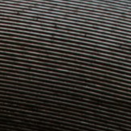
unsere Besucher unsere Website nutzen.
Google Analytics
Name:
_ga, _gid, _gat_gtag_
Anbieter:
Google
Zweck:
Statistik der Seitenaufrufe
Cookie Laufzeit:
2 Jahre