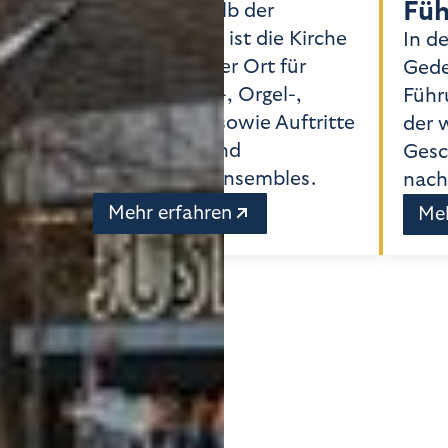
Fü
Auch außerhalb der
Gottesdienste ist die Kirche
In de
ein einzigartiger Ort für
Gede
Musik: Klavier-, Orgel-,
,
Führ
Jazzkonzerte sowie Auftritte
der 
von Chören und
amen
Gesc
Instrumentalensembles.
nach
Mehr erfahren
Meh
ghts