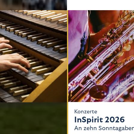
Konzerte
InSpirit 2026
 Orgelsommer
An zehn Sonntagabe
n Anfang Juli bis