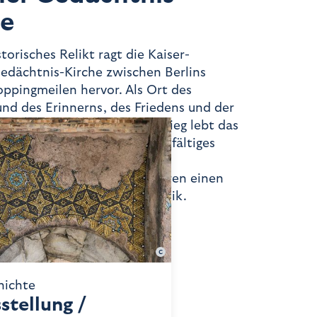
he
torisches Relikt ragt die Kaiser-
dächtnis-Kirche zwischen Berlins
ppingmeilen hervor. Als Ort des
nd des Erinnerns, des Friedens und der
, als Mahnmal gegen den Krieg lebt das
er Gedächtniskirche ein vielfältiges
er Gegenwart. Inmitten der
en Stadt findet man im Inneren einen
ille, der Andacht und der Musik.
Gerald Zabel
hichte
stellung /