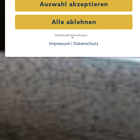
Auswahl akzeptieren
Alle ablehnen
Individuelle Einstellungen
Impressum |
Datenschutz
NOTWENDIGE COOKIES
Notwendige Cookies ermöglichen grundlegende
Funktionen und sind für die einwandfreie
Funktion der Website erforderlich.
Notwendige Cookies
Name:
cookie_consent
Zweck:
Dieser Cookie speichert die ausgewählten
Einverständnis-Optionen des Benutzers
Cookie Laufzeit:
1 Jahr
TRACKING
Tracking Cookies erfassen Informationen