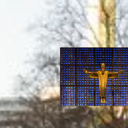
Programm
Sebastia
Glaube
Gottesdienste /