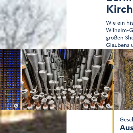
Kirc
Wie ein his
Wilhelm-Ge
großen Sho
Glaubens u
Versöhnung
Ensemble d
Leben in d
pulsierend
Ort der St
n Rost
Johannes Hoffmann
Musik
Gesc
Konzerte
Aus