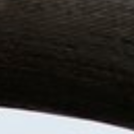
anonym. Diese Informationen helfen uns zu
verstehen, wie unsere Besucher unsere Website
nutzen.
Google Analytics
Name:
_ga, _gid, _gat_gtag_
Anbieter:
Google
Zweck:
Statistik der Seitenaufrufe
Cookie Laufzeit:
2 Jahre