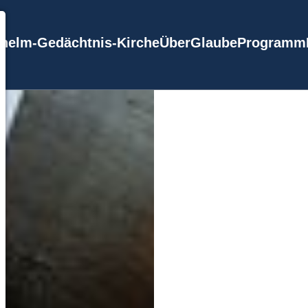
lhelm-Gedächtnis-Kirche
Über
Glaube
Programm