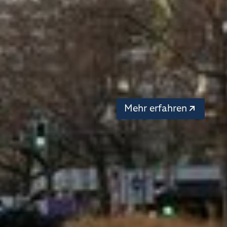
Andachten
Jede und jeder ist
willkommen: zum
Innehalten, zum Hören
Beten und Singen, zum
Sprechen und gemeins
Handeln.
Mehr erfahren
Aktuelle Highli