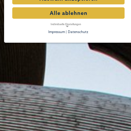
Alle ablehnen
Individuelle Einstellungen
Impressum |
Datenschutz
NOTWENDIGE COOKIES
Notwendige Cookies ermöglichen grundlegende
Funktionen und sind für die einwandfreie Funktion der
Website erforderlich.
Notwendige Cookies
Name:
cookie_consent
Zweck:
Dieser Cookie speichert die ausgewählten Einverständnis-Optionen des Benutzers
Cookie Laufzeit:
1 Jahr
TRACKING
Tracking Cookies erfassen Informationen anonym.
Diese Informationen helfen uns zu verstehen, wie