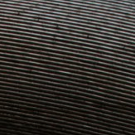
unsere Besucher unsere Website nutzen.
Google Analytics
Name:
_ga, _gid, _gat_gtag_
Anbieter:
Google
Zweck:
Statistik der Seitenaufrufe
Cookie Laufzeit:
2 Jahre